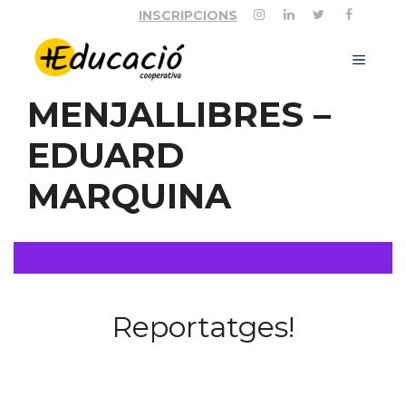
Vés
INSCRIPCIONS
al
contingut
MEN
MENJALLIBRES –
EDUARD
MARQUINA
Reportatges!