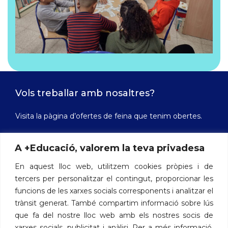
Vols treballar amb nosaltres?
Visita la pàgina d’ofertes de feina que tenim obertes.
A +Educació, valorem la teva privadesa
Ofertes de feina
En aquest lloc web, utilitzem cookies pròpies i de
tercers per personalitzar el contingut, proporcionar les
funcions de les xarxes socials corresponents i analitzar el
Contacte
trànsit generat. També compartim informació sobre lús
que fa del nostre lloc web amb els nostres socis de
Avinguda de les Drassanes, 3 - 08001 Barcelona
xarxes socials, publicitat i anàlisi. Per a més informació,