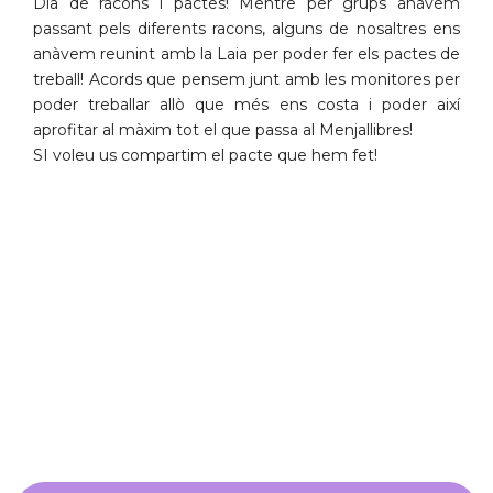
Dia de racons i pactes! Mentre per grups anàvem
passant pels diferents racons, alguns de nosaltres ens
anàvem reunint amb la Laia per poder fer els pactes de
treball! Acords que pensem junt amb les monitores per
poder treballar allò que més ens costa i poder així
aprofitar al màxim tot el que passa al Menjallibres!
SI voleu us compartim el pacte que hem fet!