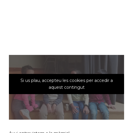
Si us plau, accepteu les cookies per accedir a
aquest contingut