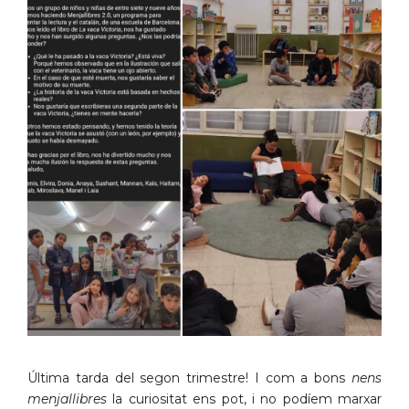
Última tarda del segon trimestre! I com a bons
nens
menjallibres
la curiositat ens pot, i no podíem marxar