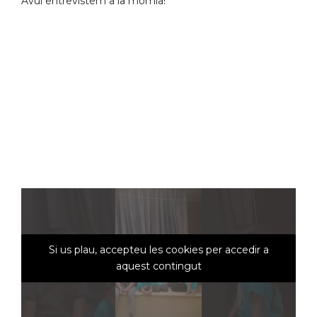
Avui entrevistem a la mòmia!
Si us plau, accepteu les cookies per accedir a
aquest contingut