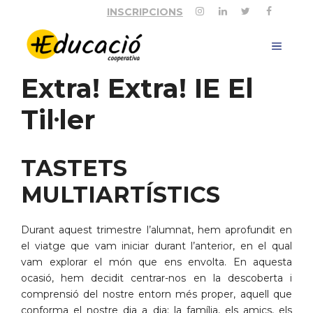
Vés
INSCRIPCIONS
al
contingut
MEN
Extra! Extra! IE El
Til·ler
TASTETS
MULTIARTÍSTICS
Durant aquest trimestre l’alumnat, hem aprofundit en
el viatge que vam iniciar durant l’anterior, en el qual
vam explorar el món que ens envolta. En aquesta
ocasió, hem decidit centrar-nos en la descoberta i
comprensió del nostre entorn més proper, aquell que
conforma el nostre dia a dia: la família, els amics, els