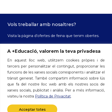
Vols treballar amb nosaltres?
Visita la pàgina d’ofertes de feina que tenim obertes.
A +Educació, valorem la teva privadesa
Ofertes de feina
En aquest lloc web, utilitzem cookies pròpies i de
tercers per personalitzar el contingut, proporcionar les
funcions de les xarxes socials corresponents i analitzar el
Contacte
trànsit generat. També compartim informació sobre lús
que fa del nostre lloc web amb els nostres socis de
Avinguda de les Drassanes, 3 - 08001 Barcelona
xarxes socials, publicitat i anàlisi. Per a més informació,
Telèfon: 722 412 500
visiteu la nostra
Política de Privacitat
.
Acceptar totes