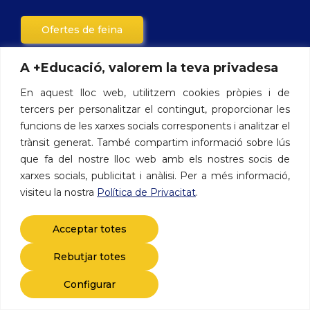
Ofertes de feina
A +Educació, valorem la teva privadesa
Contacte
En aquest lloc web, utilitzem cookies pròpies i de
tercers per personalitzar el contingut, proporcionar les
Avinguda de les Drassanes, 3 - 08001 Barcelona
funcions de les xarxes socials corresponents i analitzar el
Telèfon: 722 412 500
trànsit generat. També compartim informació sobre lús
que fa del nostre lloc web amb els nostres socis de
xarxes socials, publicitat i anàlisi. Per a més informació,
visiteu la nostra
Política de Privacitat
.
Acceptar totes
2026 © +Educació -
Avís legal i política de privacitat
Rebutjar totes
Configurar