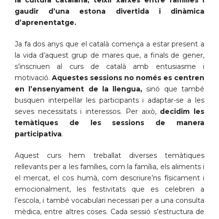
la cultura catalana, teixir xarxes entre famílies i
gaudir d’una estona divertida i dinàmica
d’aprenentatge.
Ja fa dos anys que el català comença a estar present a
la vida d’aquest grup de mares que, a finals de gener,
s’inscriuen al curs de català amb entusiasme i
motivació.
Aquestes sessions no només es centren
en l’ensenyament de la llengua,
sinó que també
busquen interpel·lar les participants i adaptar-se a les
seves necessitats i interessos. Per això,
decidim les
temàtiques de les sessions de manera
participativa
.
Aquest curs hem treballat diverses temàtiques
rellevants per a les famílies, com la família, els aliments i
el mercat, el cos humà, com descriure’ns físicament i
emocionalment, les festivitats que es celebren a
l’escola, i també vocabulari necessari per a una consulta
mèdica, entre altres coses. Cada sessió s’estructura de