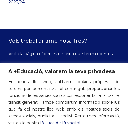
2023/24
Vols treballar amb nosaltres?
Visita la pàgina d’ofertes de feina que tenim obertes.
A +Educació, valorem la teva privadesa
Ofertes de feina
En aquest lloc web, utilitzem cookies pròpies i de
tercers per personalitzar el contingut, proporcionar les
funcions de les xarxes socials corresponents i analitzar el
Contacte
trànsit generat. També compartim informació sobre lús
que fa del nostre lloc web amb els nostres socis de
Avinguda de les Drassanes, 3 - 08001 Barcelona
xarxes socials, publicitat i anàlisi. Per a més informació,
Telèfon: 722 412 500
visiteu la nostra
Política de Privacitat
.