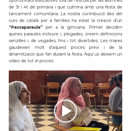
oportunitats educatives fora de l’escola per als alumnes
de 3r i 4t de primària i que culmina amb una festa de
tancament comunitària. La nostra contribució des del
curs de català per a famílies ha estat la creació d’un
“Passaparaula”
per a la gimcana. Primer decidim
quines paraules incloure i, plegades, creem definicions
senzilles i, de vegades, fins i tot divertides. Les mares
gaudeixen molt d’aquest procés previ i de la
dinamització que fan durant la festa. Aquí us deixem un
vídeo de tot el procés.
Reproductor
de
vídeo