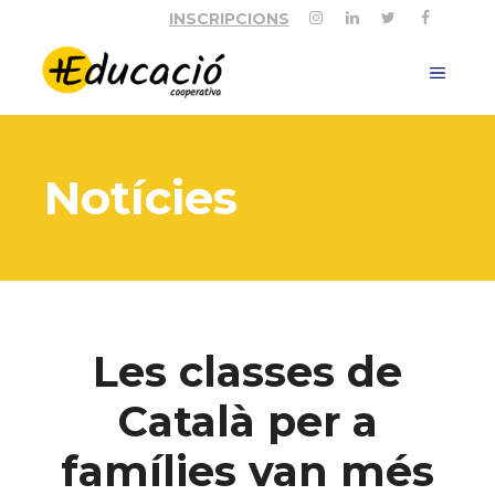
Vés
INSCRIPCIONS
al
contingut
MEN
Notícies
Les classes de
Català per a
famílies van més