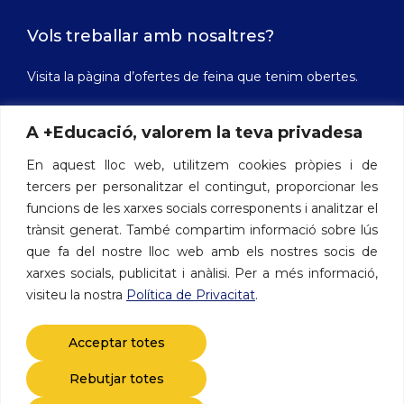
Vols treballar amb nosaltres?
Visita la pàgina d’ofertes de feina que tenim obertes.
A +Educació, valorem la teva privadesa
Ofertes de feina
En aquest lloc web, utilitzem cookies pròpies i de
tercers per personalitzar el contingut, proporcionar les
funcions de les xarxes socials corresponents i analitzar el
Contacte
trànsit generat. També compartim informació sobre lús
que fa del nostre lloc web amb els nostres socis de
Avinguda de les Drassanes, 3 - 08001 Barcelona
xarxes socials, publicitat i anàlisi. Per a més informació,
Telèfon: 722 412 500
visiteu la nostra
Política de Privacitat
.
Acceptar totes
Rebutjar totes