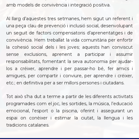
amb models de convivència i integració positiva.
Al llarg d’aquestes tres setmanes, hem sigut un referent i
una peça clau de prevenció i inclusió social, desenvolupant
un seguit de factors compensatoris d’aprenentatges i de
convivència. Hem treballat la vida comunitària per enfortir
la cohesió social dels i les joves; aquests han conviscut
sense exclusions, aprenent a participar i assumir
responsabilitats, fomentant la seva autonomia per ajudar-
los a créixer, aprendre i per passar-ho bé, fer amics i
amigues, per compartir i conviure, per aprendre i créixer,
etc.; en definitiva per a ser millors persones i ciutadans.
Tot això s’ha dut a terme a partir de les diferents activitats
programades com el joc, les sortides, la música, l’educació
emocional, l'esport o la piscina, oferint i assegurant un
espai on conèixer i estimar la ciutat, la llengua i les
tradicions catalanes.